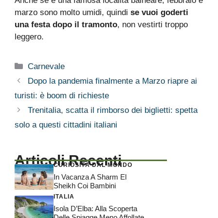
Anche se è una famosa località balneare, febbraio e
marzo sono molto umidi, quindi
se vuoi goderti
una festa dopo il tramonto
, non vestirti troppo
leggero.
Categorie
Carnevale
Dopo la pandemia finalmente a Marzo riapre ai
turisti: è boom di richieste
Trenitalia, scatta il rimborso dei biglietti: spetta
solo a questi cittadini italiani
Articoli Recenti
CURIOSITÀ DAL MONDO
In Vacanza A Sharm El
Sheikh Coi Bambini
ITALIA
Isola D’Elba: Alla Scoperta
Delle Spiagge Meno Affollate