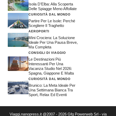
Isola D’Elba: Alla Scoperta
Delle Spiagge Meno Affollate
CURIOSITÀ DAL MONDO
Partire Per Le Isole: Perché
Scegliere Il Traghetto
AEROPORTI
Mini Crociera: La Soluzione
Ideale Per Una Pausa Breve,
Ma Completa
CONSIGLI DI VIAGGIO
Le Destinazioni Più
Interessanti Per Una
Vacanza Studio Nel 2026:
Spagna, Giappone E Malta
CURIOSITÀ DAL MONDO
Brunico: La Meta Ideale Per
Una Settimana Bianca Tra
Sport, Relax Ed Eventi
Viaggi.nanopress.it @2007 - 2026 Gfg Powerweb Srl - via