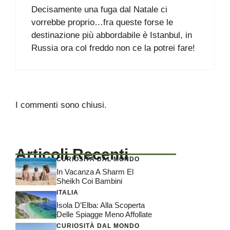
Decisamente una fuga dal Natale ci
vorrebbe proprio…fra queste forse le
destinazione più abbordabile è Istanbul, in
Russia ora col freddo non ce la potrei fare!
I commenti sono chiusi.
Articoli Recenti
CURIOSITÀ DAL MONDO
In Vacanza A Sharm El
Sheikh Coi Bambini
ITALIA
Isola D’Elba: Alla Scoperta
Delle Spiagge Meno Affollate
CURIOSITÀ DAL MONDO