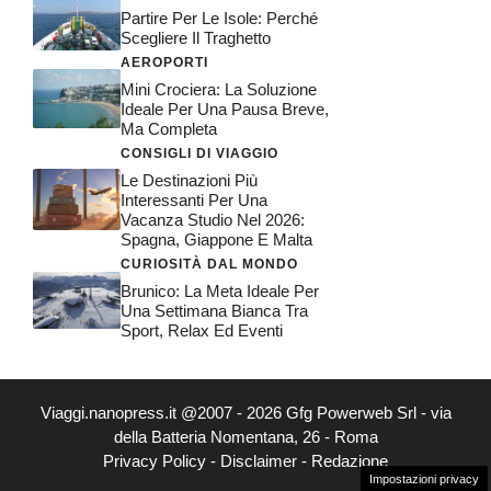
Partire Per Le Isole: Perché
Scegliere Il Traghetto
AEROPORTI
Mini Crociera: La Soluzione
Ideale Per Una Pausa Breve,
Ma Completa
CONSIGLI DI VIAGGIO
Le Destinazioni Più
Interessanti Per Una
Vacanza Studio Nel 2026:
Spagna, Giappone E Malta
CURIOSITÀ DAL MONDO
Brunico: La Meta Ideale Per
Una Settimana Bianca Tra
Sport, Relax Ed Eventi
Viaggi.nanopress.it @2007 - 2026 Gfg Powerweb Srl - via
della Batteria Nomentana, 26 - Roma
Privacy Policy
-
Disclaimer
-
Redazione
Impostazioni privacy