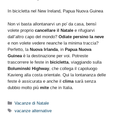
In bicicletta nel New Ireland, Papua Nuova Guinea
Non vi basta allontanarvi un po’ da casa, bensì
volete proprio
cancellare il Natale
e rifugiarvi
dall’altro capo del mondo?
Odiate persino la neve
e non volete vedere neanche la minima traccia?
Perfetto, la
Nuova Irlanda
, in
Papua Nuova
Guinea
è la destinazione per voi. Potreste
trascorrere le feste in
bicicletta
, viaggiando sulla
Boluminski Highway
, che collega il capoluogo
Kavieng alla costa orientale. Qui la lontananza delle
feste è assicurata e anche il
clima
sarà senza
dubbio molto più
mite
che in Italia.
Categorie
Vacanze di Natale
Tag
vacanze alternative