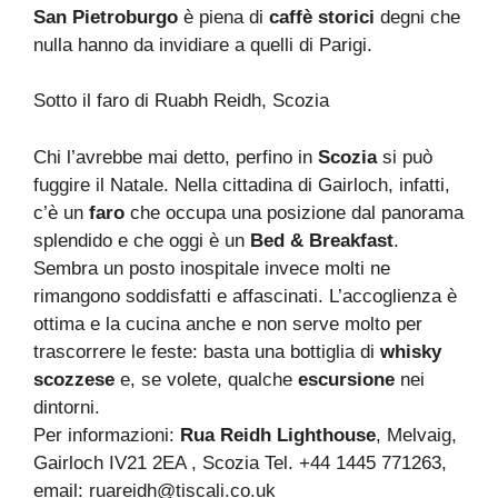
San Pietroburgo
è piena di
caffè storici
degni che
nulla hanno da invidiare a quelli di Parigi.
Sotto il faro di Ruabh Reidh, Scozia
Chi l’avrebbe mai detto, perfino in
Scozia
si può
fuggire il Natale. Nella cittadina di Gairloch, infatti,
c’è un
faro
che occupa una posizione dal panorama
splendido e che oggi è un
Bed & Breakfast
.
Sembra un posto inospitale invece molti ne
rimangono soddisfatti e affascinati. L’accoglienza è
ottima e la cucina anche e non serve molto per
trascorrere le feste: basta una bottiglia di
whisky
scozzese
e, se volete, qualche
escursione
nei
dintorni.
Per informazioni:
Rua Reidh Lighthouse
, Melvaig,
Gairloch IV21 2EA , Scozia Tel. +44 1445 771263,
email: ruareidh@tiscali.co.uk