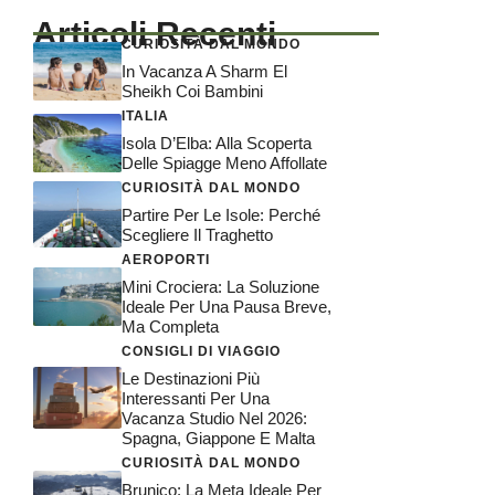
Articoli Recenti
CURIOSITÀ DAL MONDO
In Vacanza A Sharm El
Sheikh Coi Bambini
ITALIA
Isola D’Elba: Alla Scoperta
Delle Spiagge Meno Affollate
CURIOSITÀ DAL MONDO
Partire Per Le Isole: Perché
Scegliere Il Traghetto
AEROPORTI
Mini Crociera: La Soluzione
Ideale Per Una Pausa Breve,
Ma Completa
CONSIGLI DI VIAGGIO
Le Destinazioni Più
Interessanti Per Una
Vacanza Studio Nel 2026:
Spagna, Giappone E Malta
CURIOSITÀ DAL MONDO
Brunico: La Meta Ideale Per