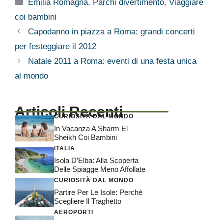
Categorie
Emilia Romagna
,
Parchi divertimento
,
Viaggiare
coi bambini
Capodanno in piazza a Roma: grandi concerti
per festeggiare il 2012
Natale 2011 a Roma: eventi di una festa unica
al mondo
Articoli Recenti
CURIOSITÀ DAL MONDO
In Vacanza A Sharm El
Sheikh Coi Bambini
ITALIA
Isola D’Elba: Alla Scoperta
Delle Spiagge Meno Affollate
CURIOSITÀ DAL MONDO
Partire Per Le Isole: Perché
Scegliere Il Traghetto
AEROPORTI