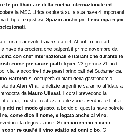
re le prelibatezze della cucina internazionale ed
icolare la MSC Lirica ospiterà sulla sua nave 4 importanti
atti tipici e gustosi.
Spazio anche per l’enologia e per
selezionati
.
 di una piacevole traversata dell’Atlantico fino ad
o la nave da crociera che salperà il primo novembre da
ucina con chef internazionali e italiani che durante le
isti come preparare piatti tipici
. 22 giorni e 21 notti
oi via, a scoprire i due paesi principali del Sudamerica.
uno Barbieri
si occuperà di piatti della gastronomia
elate da
Alan Vila
; le delizie argentine saranno affidate a
introdotta da
Mauro Uliassi
. I corsi prevedono la
italiana, cocktail realizzati utilizzando verdura e frutta.
i piatti nel modo giusto
, a bordo di questa nave potrete
ne, come dice il nome, è legata anche al vino
.
evedono la degustazione.
Si impareranno alcune
 scoprire qual’è il vino adatto ad ogni cibo
. Gli