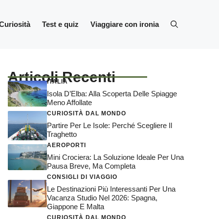
Curiosità
Test e quiz
Viaggiare con ironia
Articoli Recenti
ITALIA
Isola D’Elba: Alla Scoperta Delle Spiagge
Meno Affollate
CURIOSITÀ DAL MONDO
Partire Per Le Isole: Perché Scegliere Il
Traghetto
AEROPORTI
Mini Crociera: La Soluzione Ideale Per Una
Pausa Breve, Ma Completa
CONSIGLI DI VIAGGIO
Le Destinazioni Più Interessanti Per Una
Vacanza Studio Nel 2026: Spagna,
Giappone E Malta
CURIOSITÀ DAL MONDO