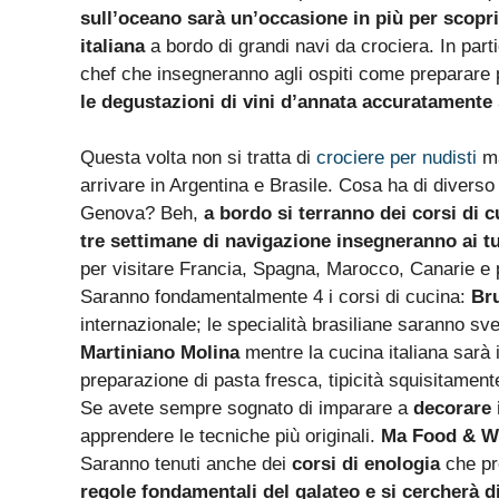
sull’oceano sarà un’occasione in più per scopri
italiana
a bordo di grandi navi da crociera. In part
chef che insegneranno agli ospiti come preparare pi
le degustazioni di vini d’annata accuratamente 
Questa volta non si tratta di
crociere per nudisti
ma
arrivare in Argentina e Brasile. Cosa ha di divers
Genova? Beh,
a bordo si terranno dei corsi di c
tre settimane di navigazione insegneranno ai tur
per visitare Francia, Spagna, Marocco, Canarie e p
Saranno fondamentalmente 4 i corsi di cucina:
Br
internazionale; le specialità brasiliane saranno sv
Martiniano Molina
mentre la cucina italiana sarà 
preparazione di pasta fresca, tipicità squisitamente 
Se avete sempre sognato di imparare a
decorare 
apprendere le tecniche più originali.
Ma Food & Wi
Saranno tenuti anche dei
corsi di enologia
che pr
regole fondamentali del galateo e si cercherà di