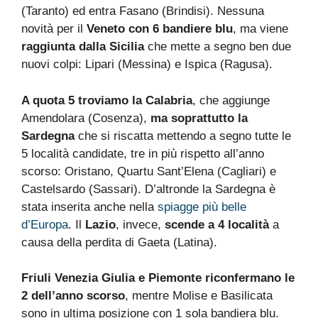
(Taranto) ed entra Fasano (Brindisi). Nessuna
novità per il
Veneto con 6 bandiere blu
, ma viene
raggiunta dalla Sicilia
che mette a segno ben due
nuovi colpi: Lipari (Messina) e Ispica (Ragusa).
A quota 5 troviamo la Calabria
, che aggiunge
Amendolara (Cosenza),
ma soprattutto la
Sardegna
che si riscatta mettendo a segno tutte le
5 località candidate, tre in più rispetto all’anno
scorso: Oristano, Quartu Sant’Elena (Cagliari) e
Castelsardo (Sassari). D’altronde la Sardegna è
stata inserita anche nella
spiagge più belle
d’Europa
. Il
Lazio
, invece,
scende a 4 località
a
causa della perdita di Gaeta (Latina).
Friuli Venezia Giulia e Piemonte riconfermano le
2 dell’anno scorso
, mentre Molise e Basilicata
sono in ultima posizione con 1 sola bandiera blu.