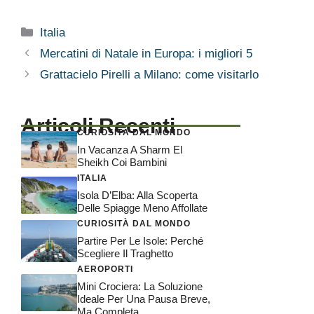
Categorie
Italia
Mercatini di Natale in Europa: i migliori 5
Grattacielo Pirelli a Milano: come visitarlo
Articoli Recenti
CURIOSITÀ DAL MONDO
In Vacanza A Sharm El
Sheikh Coi Bambini
ITALIA
Isola D’Elba: Alla Scoperta
Delle Spiagge Meno Affollate
CURIOSITÀ DAL MONDO
Partire Per Le Isole: Perché
Scegliere Il Traghetto
AEROPORTI
Mini Crociera: La Soluzione
Ideale Per Una Pausa Breve,
Ma Completa