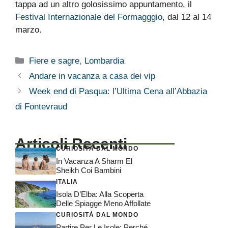
tappa ad un altro golosissimo appuntamento, il
Festival Internazionale del Formagggio
, dal 12 al 14
marzo.
Categorie
Fiere e sagre
,
Lombardia
Andare in vacanza a casa dei vip
Week end di Pasqua: l’Ultima Cena all’Abbazia
di Fontevraud
Articoli Recenti
CURIOSITÀ DAL MONDO
In Vacanza A Sharm El
Sheikh Coi Bambini
ITALIA
Isola D’Elba: Alla Scoperta
Delle Spiagge Meno Affollate
CURIOSITÀ DAL MONDO
Partire Per Le Isole: Perché