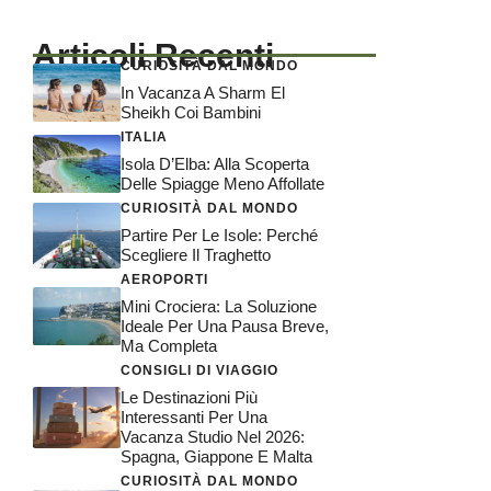
Articoli Recenti
CURIOSITÀ DAL MONDO
In Vacanza A Sharm El
Sheikh Coi Bambini
ITALIA
Isola D’Elba: Alla Scoperta
Delle Spiagge Meno Affollate
CURIOSITÀ DAL MONDO
Partire Per Le Isole: Perché
Scegliere Il Traghetto
AEROPORTI
Mini Crociera: La Soluzione
Ideale Per Una Pausa Breve,
Ma Completa
CONSIGLI DI VIAGGIO
Le Destinazioni Più
Interessanti Per Una
Vacanza Studio Nel 2026:
Spagna, Giappone E Malta
CURIOSITÀ DAL MONDO