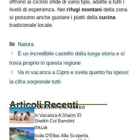
offrono ai ciclisti sfide di vario tipo, adatte a tutti i
livelli di esperienza. Nei
rifugi montani
della zona
si possono anche gustare i piatti della
cucina
tradizionale locale.
Categorie
Natura
È un incredibile castello dalla lunga storia e si
trova proprio in questa regione
Va in vacanza a Cipro e svela quanto ha speso:
la cifra sorprende tutti
Articoli Recenti
CURIOSITÀ DAL MONDO
In Vacanza A Sharm El
Sheikh Coi Bambini
ITALIA
Isola D’Elba: Alla Scoperta