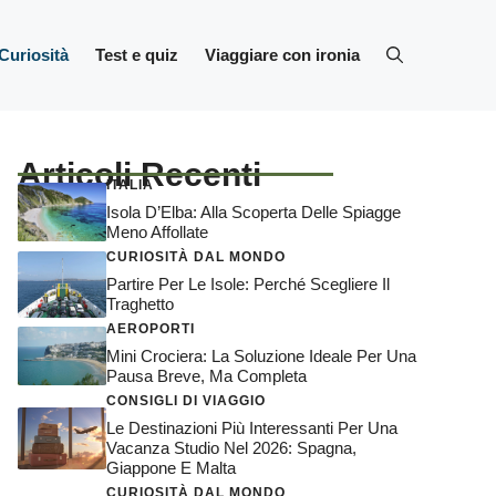
Curiosità
Test e quiz
Viaggiare con ironia
Articoli Recenti
ITALIA
Isola D’Elba: Alla Scoperta Delle Spiagge
Meno Affollate
CURIOSITÀ DAL MONDO
Partire Per Le Isole: Perché Scegliere Il
Traghetto
AEROPORTI
Mini Crociera: La Soluzione Ideale Per Una
Pausa Breve, Ma Completa
CONSIGLI DI VIAGGIO
Le Destinazioni Più Interessanti Per Una
Vacanza Studio Nel 2026: Spagna,
Giappone E Malta
CURIOSITÀ DAL MONDO