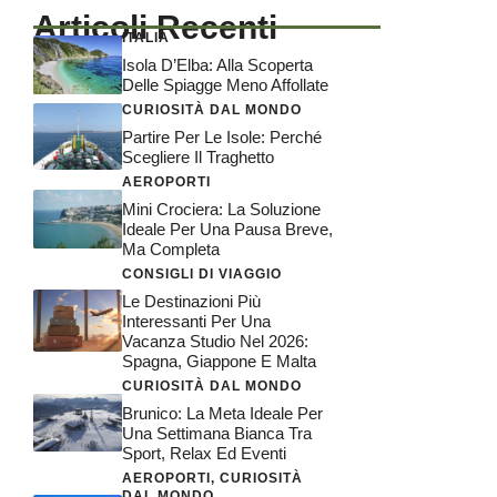
Articoli Recenti
ITALIA
Isola D’Elba: Alla Scoperta
Delle Spiagge Meno Affollate
CURIOSITÀ DAL MONDO
Partire Per Le Isole: Perché
Scegliere Il Traghetto
AEROPORTI
Mini Crociera: La Soluzione
Ideale Per Una Pausa Breve,
Ma Completa
CONSIGLI DI VIAGGIO
Le Destinazioni Più
Interessanti Per Una
Vacanza Studio Nel 2026:
Spagna, Giappone E Malta
CURIOSITÀ DAL MONDO
Brunico: La Meta Ideale Per
Una Settimana Bianca Tra
Sport, Relax Ed Eventi
AEROPORTI
,
CURIOSITÀ
DAL MONDO