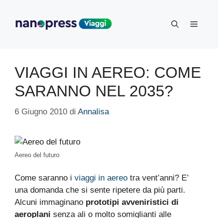
Vai
al
Menu
contenuto
VIAGGI IN AEREO: COME
SARANNO NEL 2035?
6 Giugno 2010
di
Annalisa
Aereo del futuro
Come saranno i
viaggi in aereo
tra vent’anni? E’
una domanda che si sente ripetere da più parti.
Alcuni immaginano
prototipi avveniristici di
aeroplani
senza ali o molto somiglianti alle