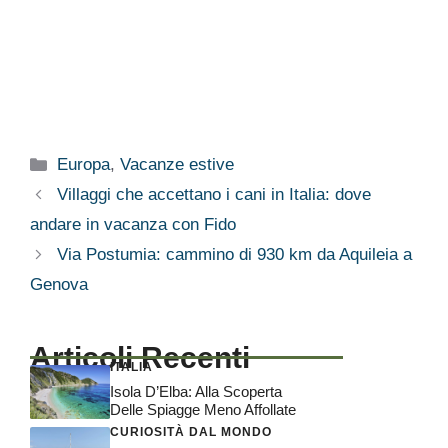
Categorie
Europa
,
Vacanze estive
Villaggi che accettano i cani in Italia: dove
andare in vacanza con Fido
Via Postumia: cammino di 930 km da Aquileia a
Genova
Articoli Recenti
ITALIA
Isola D’Elba: Alla Scoperta
Delle Spiagge Meno Affollate
CURIOSITÀ DAL MONDO