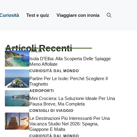
Curiosità
Test e quiz
Viaggiare con ironia
Articoli Recenti
ITALIA
Isola D’Elba: Alla Scoperta Delle Spiagge
Meno Affollate
CURIOSITÀ DAL MONDO
Partire Per Le Isole: Perché Scegliere Il
Traghetto
AEROPORTI
Mini Crociera: La Soluzione Ideale Per Una
Pausa Breve, Ma Completa
CONSIGLI DI VIAGGIO
Le Destinazioni Più Interessanti Per Una
Vacanza Studio Nel 2026: Spagna,
Giappone E Malta
CURIOSITÀ DAL MONDO