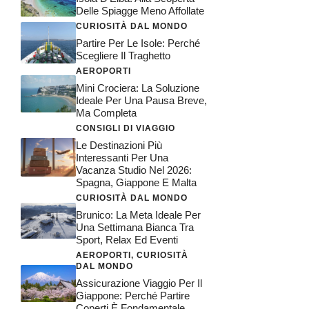
Delle Spiagge Meno Affollate
CURIOSITÀ DAL MONDO
Partire Per Le Isole: Perché
Scegliere Il Traghetto
AEROPORTI
Mini Crociera: La Soluzione
Ideale Per Una Pausa Breve,
Ma Completa
CONSIGLI DI VIAGGIO
Le Destinazioni Più
Interessanti Per Una
Vacanza Studio Nel 2026:
Spagna, Giappone E Malta
CURIOSITÀ DAL MONDO
Brunico: La Meta Ideale Per
Una Settimana Bianca Tra
Sport, Relax Ed Eventi
AEROPORTI
,
CURIOSITÀ
DAL MONDO
Assicurazione Viaggio Per Il
Giappone: Perché Partire
Coperti È Fondamentale