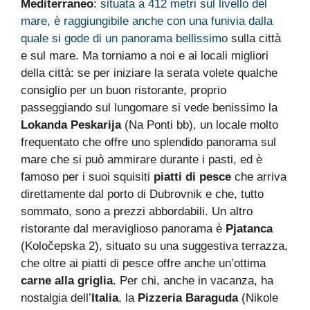
Mediterraneo
:
situata a 412 metri sul livello del
mare, è raggiungibile anche con una funivia dalla
quale si gode di un panorama bellissimo
sulla città
e sul mare. Ma torniamo a noi e ai locali migliori
della città: se per iniziare la serata volete qualche
consiglio per un buon ristorante, proprio
passeggiando sul lungomare si vede benissimo la
Lokanda Peskarija
(Na Ponti bb), un locale molto
frequentato che offre uno splendido panorama sul
mare che si può ammirare durante i pasti, ed è
famoso per i suoi squisiti
piatti di pesce
che arriva
direttamente dal porto di Dubrovnik e che, tutto
sommato, sono a prezzi abbordabili. Un altro
ristorante dal meraviglioso panorama è
Pjatanca
(Koločepska 2), situato su una suggestiva terrazza,
che oltre ai piatti di pesce offre anche un’ottima
carne alla griglia
. Per chi, anche in vacanza, ha
nostalgia dell’
Italia
, la
Pizzeria Baraguda
(Nikole