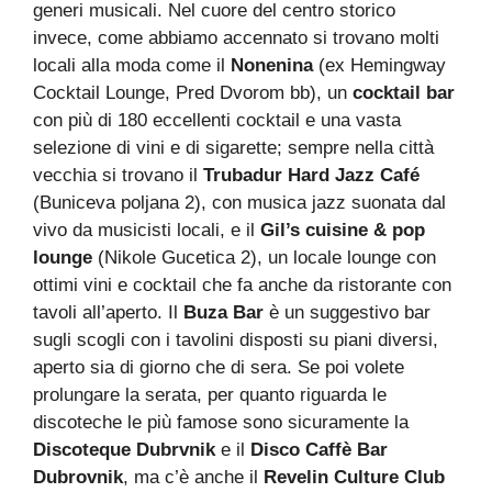
generi musicali. Nel cuore del centro storico
invece, come abbiamo accennato si trovano molti
locali alla moda come il
Nonenina
(ex Hemingway
Cocktail Lounge, Pred Dvorom bb), un
cocktail bar
con più di 180 eccellenti cocktail e una vasta
selezione di vini e di sigarette; sempre nella città
vecchia si trovano il
Trubadur Hard Jazz Café
(Buniceva poljana 2), con musica jazz suonata dal
vivo da musicisti locali, e il
Gil’s cuisine & pop
lounge
(Nikole Gucetica 2), un locale lounge con
ottimi vini e cocktail che fa anche da ristorante con
tavoli all’aperto. Il
Buza Bar
è un suggestivo bar
sugli scogli con i tavolini disposti su piani diversi,
aperto sia di giorno che di sera. Se poi volete
prolungare la serata, per quanto riguarda le
discoteche le più famose sono sicuramente la
Discoteque Dubrvnik
e il
Disco Caffè Bar
Dubrovnik
, ma c’è anche il
Revelin Culture Club