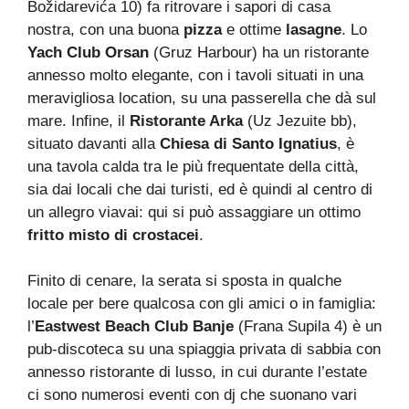
Božidarevića 10) fa ritrovare i sapori di casa
nostra, con una buona
pizza
e ottime
lasagne
. Lo
Yach Club Orsan
(Gruz Harbour) ha un ristorante
annesso molto elegante, con i tavoli situati in una
meravigliosa location, su una passerella che dà sul
mare. Infine, il
Ristorante Arka
(Uz Jezuite bb),
situato davanti alla
Chiesa di Santo Ignatius
, è
una tavola calda tra le più frequentate della città,
sia dai locali che dai turisti, ed è quindi al centro di
un allegro viavai: qui si può assaggiare un ottimo
fritto misto di crostacei
.
Finito di cenare, la serata si sposta in qualche
locale per bere qualcosa con gli amici o in famiglia:
l’
Eastwest Beach Club Banje
(Frana Supila 4) è un
pub-discoteca su una spiaggia privata di sabbia con
annesso ristorante di lusso, in cui durante l’estate
ci sono numerosi eventi con dj che suonano vari