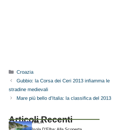
Categorie
Croazia
Gubbio: la Corsa dei Ceri 2013 infiamma le
stradine medievali
Mare più bello d’Italia: la classifica del 2013
Articoli Recenti
ITALIA
Isola D’Elba: Alla Scoperta