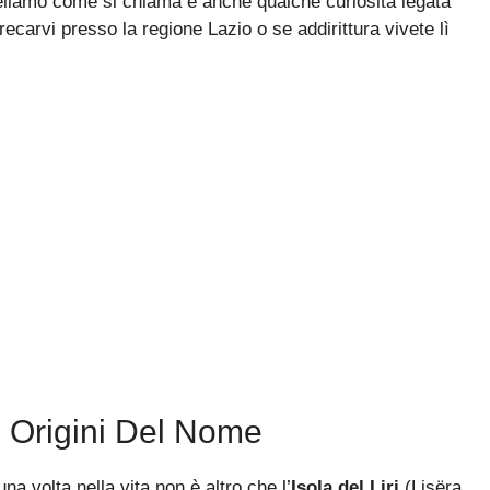
sveliamo come si chiama e anche qualche curiosità legata
recarvi presso la regione Lazio o se addirittura vivete lì
 E Origini Del Nome
a volta nella vita non è altro che l’
Isola del Liri
(Lisëra