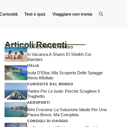
Curiosità
Test e quiz
Viaggiare con ironia
Articoli Recenti
CURIOSITÀ DAL MONDO
In Vacanza A Sharm El Sheikh Coi
Bambini
ITALIA
Isola D’Elba: Alla Scoperta Delle Spiagge
Meno Affollate
CURIOSITÀ DAL MONDO
Partire Per Le Isole: Perché Scegliere Il
Traghetto
AEROPORTI
Mini Crociera: La Soluzione Ideale Per Una
Pausa Breve, Ma Completa
CONSIGLI DI VIAGGIO