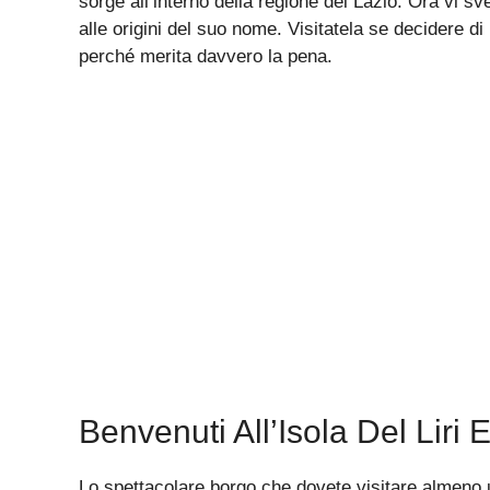
sorge all’interno della regione del Lazio. Ora vi 
alle origini del suo nome. Visitatela se decidere di 
perché merita davvero la pena.
Benvenuti All’Isola Del Liri
Lo spettacolare borgo che dovete visitare almeno un