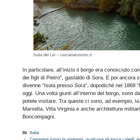
Isola del Liri – ciociariaturismo.it
In particolare, all’inizio il borgo era conosciuto con
dei figli di Pietro”, gastaldo di Sora. E poi ancora 
divenne “Isola presso Sora”, dopodiché nel 1869 “I
oggi. Una volta giunti all’interno del borgo, sono d
potete visitare. Tra queste ci sono, ad esempio, l
Marsella, Villa Virginia e anche architetture milita
Boncompagni.
Categorie
Italia
Cammina lungo la spiaggia, qualcosa gli tocca i piedi: 