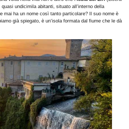
 quasi undicimila abitanti, situato all’interno della
e mai ha un nome così tanto particolare? Il suo nome è
bbiamo già spiegato, è un’isola formata dal fiume che le dà