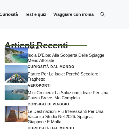
Curiosità
Test e quiz
Viaggiare con ironia
Articoli Recenti
ITALIA
Isola D’Elba: Alla Scoperta Delle Spiagge
Meno Affollate
CURIOSITÀ DAL MONDO
Partire Per Le Isole: Perché Scegliere Il
Traghetto
AEROPORTI
Mini Crociera: La Soluzione Ideale Per Una
Pausa Breve, Ma Completa
CONSIGLI DI VIAGGIO
Le Destinazioni Più Interessanti Per Una
Vacanza Studio Nel 2026: Spagna,
Giappone E Malta
CURIOSITÀ DAL MONDO