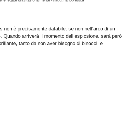
elle legate gravitazionalmente -viaggi.nanopress.it
is non è precisamente databile, se non nell’arco di un
. Quando arriverà il momento dell’esplosione, sarà però
rillante, tanto da non aver bisogno di binocoli e