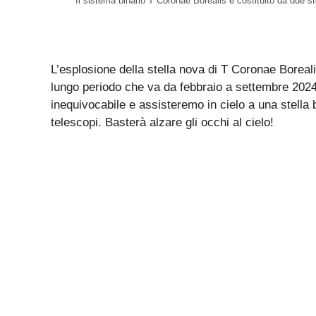
Il sistema binario T Coronae Borealis è costituito da due st
L’esplosione della stella nova di T Coronae Boreal
lungo periodo che va da febbraio a settembre 2024
inequivocabile e assisteremo in cielo a una stella b
telescopi. Basterà alzare gli occhi al cielo!