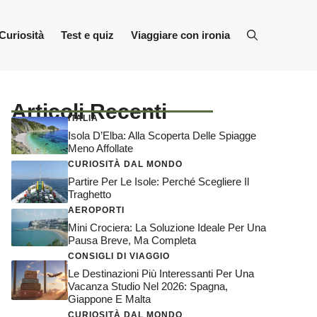
Curiosità
Test e quiz
Viaggiare con ironia
Articoli Recenti
ITALIA
Isola D’Elba: Alla Scoperta Delle Spiagge
Meno Affollate
CURIOSITÀ DAL MONDO
Partire Per Le Isole: Perché Scegliere Il
Traghetto
AEROPORTI
Mini Crociera: La Soluzione Ideale Per Una
Pausa Breve, Ma Completa
CONSIGLI DI VIAGGIO
Le Destinazioni Più Interessanti Per Una
Vacanza Studio Nel 2026: Spagna,
Giappone E Malta
CURIOSITÀ DAL MONDO