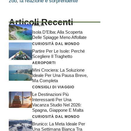
zoo, la reazione è sorprendente
Articoli Recenti
ITALIA
Isola D’Elba: Alla Scoperta
Delle Spiagge Meno Affollate
CURIOSITÀ DAL MONDO
Partire Per Le Isole: Perché
Scegliere Il Traghetto
AEROPORTI
Mini Crociera: La Soluzione
Ideale Per Una Pausa Breve,
Ma Completa
CONSIGLI DI VIAGGIO
Le Destinazioni Più
Interessanti Per Una
Vacanza Studio Nel 2026:
Spagna, Giappone E Malta
CURIOSITÀ DAL MONDO
Brunico: La Meta Ideale Per
Una Settimana Bianca Tra