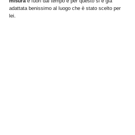
misura
e fuori dal tempo e per questo si è già
adattata benissimo al luogo che è stato scelto per
lei.