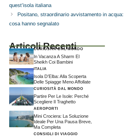
quest’isola italiana
Positano, straordinario avvistamento in acqua:
cosa hanno segnalato
Articoli Recenti
CURIOSITÀ DAL MONDO
In Vacanza A Sharm El
Sheikh Coi Bambini
ITALIA
Isola D’Elba: Alla Scoperta
Delle Spiagge Meno Affollate
CURIOSITÀ DAL MONDO
Partire Per Le Isole: Perché
Scegliere Il Traghetto
AEROPORTI
Mini Crociera: La Soluzione
Ideale Per Una Pausa Breve,
Ma Completa
CONSIGLI DI VIAGGIO