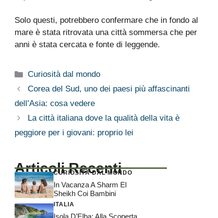
Solo questi, potrebbero confermare che in fondo al
mare è stata ritrovata una città sommersa che per
anni è stata cercata e fonte di leggende.
Categorie
Curiosità dal mondo
Corea del Sud, uno dei paesi più affascinanti
dell’Asia: cosa vedere
La città italiana dove la qualità della vita è
peggiore per i giovani: proprio lei
Articoli Recenti
CURIOSITÀ DAL MONDO
In Vacanza A Sharm El
Sheikh Coi Bambini
ITALIA
Isola D’Elba: Alla Scoperta