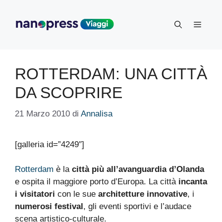
Vai
al
Menu
contenuto
ROTTERDAM: UNA CITTÀ
DA SCOPRIRE
21 Marzo 2010
di
Annalisa
[galleria id=”4249″]
Rotterdam
è la
città più all’avanguardia d’Olanda
e ospita il maggiore porto d’Europa. La città
incanta
i visitatori
con le sue
architetture innovative
, i
numerosi festival
, gli eventi sportivi e l’audace
scena artistico-culturale.