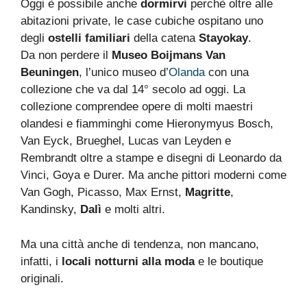
Oggi è possibile anche
dormirvi
perchè oltre alle
abitazioni private, le case cubiche ospitano uno
degli
ostelli familiari
della catena
Stayokay
.
Da non perdere il
Museo Boijmans Van
Beuningen
, l’unico museo d’
Olanda
con una
collezione che va dal 14° secolo ad oggi. La
collezione comprendee opere di molti maestri
olandesi e fiamminghi come Hieronymyus Bosch,
Van Eyck, Brueghel, Lucas van Leyden e
Rembrandt oltre a stampe e disegni di Leonardo da
Vinci, Goya e Durer. Ma anche pittori moderni come
Van Gogh, Picasso, Max Ernst,
Magritte
,
Kandinsky,
Dalì
e molti altri.
Ma una città anche di tendenza, non mancano,
infatti, i
locali notturni alla moda
e le boutique
originali.