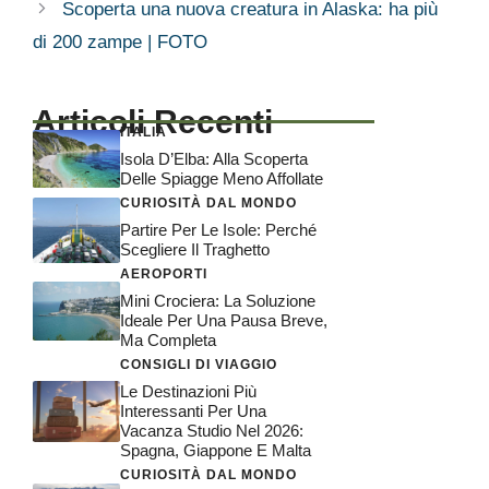
Scoperta una nuova creatura in Alaska: ha più
di 200 zampe | FOTO
Articoli Recenti
ITALIA
Isola D’Elba: Alla Scoperta
Delle Spiagge Meno Affollate
CURIOSITÀ DAL MONDO
Partire Per Le Isole: Perché
Scegliere Il Traghetto
AEROPORTI
Mini Crociera: La Soluzione
Ideale Per Una Pausa Breve,
Ma Completa
CONSIGLI DI VIAGGIO
Le Destinazioni Più
Interessanti Per Una
Vacanza Studio Nel 2026:
Spagna, Giappone E Malta
CURIOSITÀ DAL MONDO