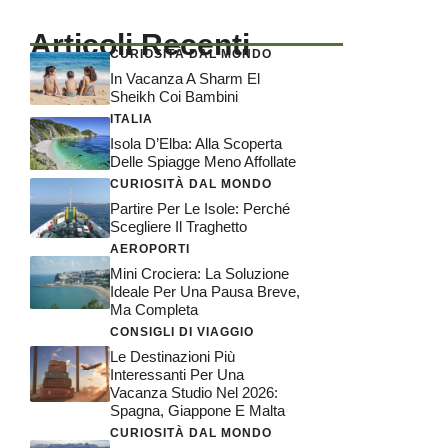
Articoli Recenti
CURIOSITÀ DAL MONDO
In Vacanza A Sharm El
Sheikh Coi Bambini
ITALIA
Isola D’Elba: Alla Scoperta
Delle Spiagge Meno Affollate
CURIOSITÀ DAL MONDO
Partire Per Le Isole: Perché
Scegliere Il Traghetto
AEROPORTI
Mini Crociera: La Soluzione
Ideale Per Una Pausa Breve,
Ma Completa
CONSIGLI DI VIAGGIO
Le Destinazioni Più
Interessanti Per Una
Vacanza Studio Nel 2026:
Spagna, Giappone E Malta
CURIOSITÀ DAL MONDO