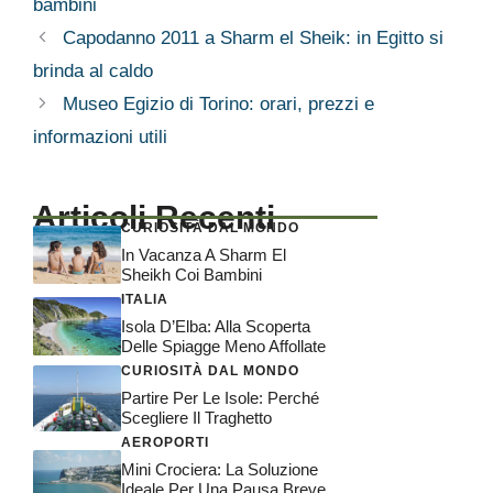
bambini
Capodanno 2011 a Sharm el Sheik: in Egitto si
brinda al caldo
Museo Egizio di Torino: orari, prezzi e
informazioni utili
Articoli Recenti
CURIOSITÀ DAL MONDO
In Vacanza A Sharm El
Sheikh Coi Bambini
ITALIA
Isola D’Elba: Alla Scoperta
Delle Spiagge Meno Affollate
CURIOSITÀ DAL MONDO
Partire Per Le Isole: Perché
Scegliere Il Traghetto
AEROPORTI
Mini Crociera: La Soluzione
Ideale Per Una Pausa Breve,