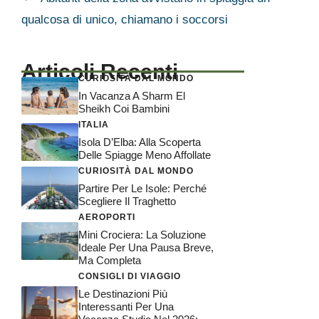
qualcosa di unico, chiamano i soccorsi
Articoli Recenti
CURIOSITÀ DAL MONDO
In Vacanza A Sharm El
Sheikh Coi Bambini
ITALIA
Isola D’Elba: Alla Scoperta
Delle Spiagge Meno Affollate
CURIOSITÀ DAL MONDO
Partire Per Le Isole: Perché
Scegliere Il Traghetto
AEROPORTI
Mini Crociera: La Soluzione
Ideale Per Una Pausa Breve,
Ma Completa
CONSIGLI DI VIAGGIO
Le Destinazioni Più
Interessanti Per Una