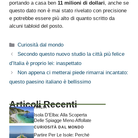
portando a casa ben
11 milioni di dollari
, anche se
questo dato non è mai stato rivelato con precisione
e potrebbe essere più alto di quanto scritto da
alcuni tabloid del posto.
Categorie
Curiosità dal mondo
Secondo questo nuovo studio la città più felice
d’Italia è proprio lei: inaspettato
Non appena ci metterai piede rimarrai incantato:
questo paesino italiano è bellissimo
Articoli Recenti
ITALIA
Isola D’Elba: Alla Scoperta
Delle Spiagge Meno Affollate
CURIOSITÀ DAL MONDO
Partire Per Le Isole: Perché