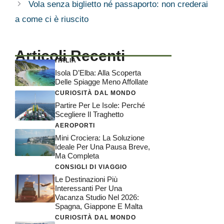
Vola senza biglietto né passaporto: non crederai
a come ci è riuscito
Articoli Recenti
ITALIA
Isola D’Elba: Alla Scoperta
Delle Spiagge Meno Affollate
CURIOSITÀ DAL MONDO
Partire Per Le Isole: Perché
Scegliere Il Traghetto
AEROPORTI
Mini Crociera: La Soluzione
Ideale Per Una Pausa Breve,
Ma Completa
CONSIGLI DI VIAGGIO
Le Destinazioni Più
Interessanti Per Una
Vacanza Studio Nel 2026:
Spagna, Giappone E Malta
CURIOSITÀ DAL MONDO