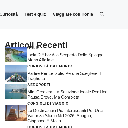
Curiosità
Test e quiz
Viaggiare con ironia
Articoli Recenti
ITALIA
Isola D’Elba: Alla Scoperta Delle Spiagge
Meno Affollate
CURIOSITÀ DAL MONDO
Partire Per Le Isole: Perché Scegliere Il
Traghetto
AEROPORTI
Mini Crociera: La Soluzione Ideale Per Una
Pausa Breve, Ma Completa
CONSIGLI DI VIAGGIO
Le Destinazioni Più Interessanti Per Una
Vacanza Studio Nel 2026: Spagna,
Giappone E Malta
CURIOSITÀ DAL MONDO