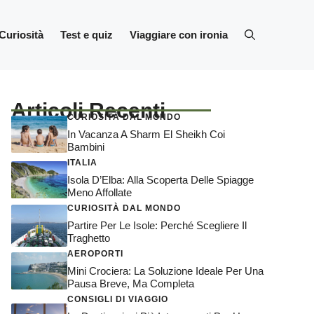
Curiosità
Test e quiz
Viaggiare con ironia
Articoli Recenti
CURIOSITÀ DAL MONDO
In Vacanza A Sharm El Sheikh Coi
Bambini
ITALIA
Isola D’Elba: Alla Scoperta Delle Spiagge
Meno Affollate
CURIOSITÀ DAL MONDO
Partire Per Le Isole: Perché Scegliere Il
Traghetto
AEROPORTI
Mini Crociera: La Soluzione Ideale Per Una
Pausa Breve, Ma Completa
CONSIGLI DI VIAGGIO