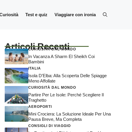
Curiosità
Test e quiz
Viaggiare con ironia
Articoli Recenti
CURIOSITÀ DAL MONDO
In Vacanza A Sharm El Sheikh Coi
Bambini
ITALIA
Isola D’Elba: Alla Scoperta Delle Spiagge
Meno Affollate
CURIOSITÀ DAL MONDO
Partire Per Le Isole: Perché Scegliere Il
Traghetto
AEROPORTI
Mini Crociera: La Soluzione Ideale Per Una
Pausa Breve, Ma Completa
CONSIGLI DI VIAGGIO