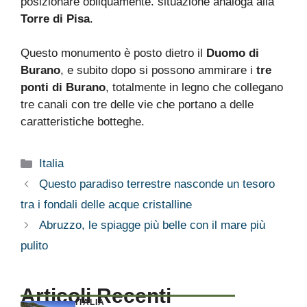
posizionare obliquamente. situazione analoga alla
Torre di Pisa
.
Questo monumento è posto dietro il
Duomo di
Burano
, e subito dopo si possono ammirare i
tre
ponti di Burano
, totalmente in legno che collegano
tre canali con tre delle vie che portano a delle
caratteristiche botteghe.
Categorie
Italia
Questo paradiso terrestre nasconde un tesoro
tra i fondali delle acque cristalline
Abruzzo, le spiagge più belle con il mare più
pulito
Articoli Recenti
ITALIA