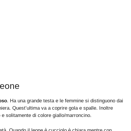
Leone
oso
. Ha una grande testa e le femmine si distinguono dai
iera. Quest’ultima va a coprire gola e spalle. Inoltre
o e solitamente di colore giallo/marroncino.
l’età. Quando il leone è cucciolo è chiara mentre con