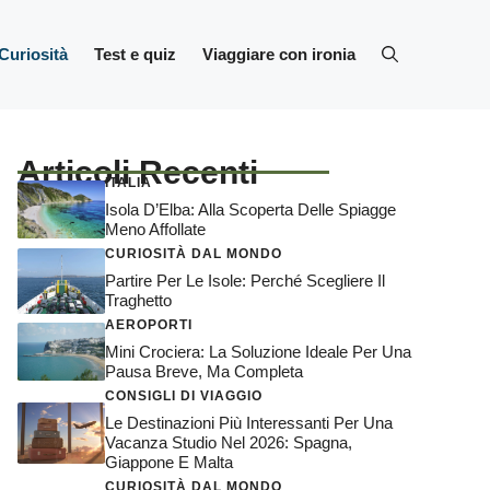
Curiosità
Test e quiz
Viaggiare con ironia
Articoli Recenti
ITALIA
Isola D’Elba: Alla Scoperta Delle Spiagge
Meno Affollate
CURIOSITÀ DAL MONDO
Partire Per Le Isole: Perché Scegliere Il
Traghetto
AEROPORTI
Mini Crociera: La Soluzione Ideale Per Una
Pausa Breve, Ma Completa
CONSIGLI DI VIAGGIO
Le Destinazioni Più Interessanti Per Una
Vacanza Studio Nel 2026: Spagna,
Giappone E Malta
CURIOSITÀ DAL MONDO