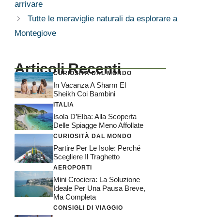
arrivare
Tutte le meraviglie naturali da esplorare a
Montegiove
Articoli Recenti
CURIOSITÀ DAL MONDO
In Vacanza A Sharm El
Sheikh Coi Bambini
ITALIA
Isola D’Elba: Alla Scoperta
Delle Spiagge Meno Affollate
CURIOSITÀ DAL MONDO
Partire Per Le Isole: Perché
Scegliere Il Traghetto
AEROPORTI
Mini Crociera: La Soluzione
Ideale Per Una Pausa Breve,
Ma Completa
CONSIGLI DI VIAGGIO