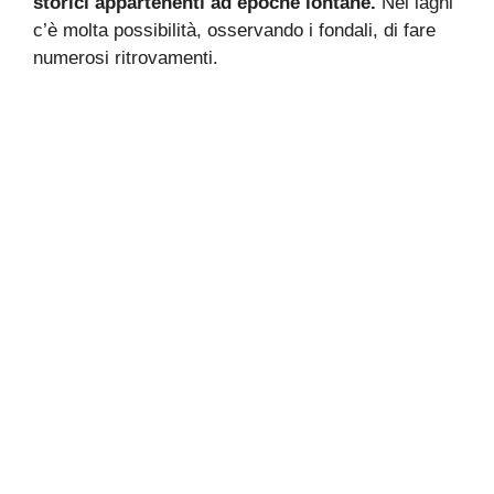
storici appartenenti ad epoche lontane.
Nei laghi
c’è molta possibilità, osservando i fondali, di fare
numerosi ritrovamenti.