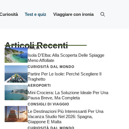
Curiosità
Test e quiz
Viaggiare con ironia
Articoli Recenti
ITALIA
Isola D’Elba: Alla Scoperta Delle Spiagge
Meno Affollate
CURIOSITÀ DAL MONDO
Partire Per Le Isole: Perché Scegliere Il
Traghetto
AEROPORTI
Mini Crociera: La Soluzione Ideale Per Una
Pausa Breve, Ma Completa
CONSIGLI DI VIAGGIO
Le Destinazioni Più Interessanti Per Una
Vacanza Studio Nel 2026: Spagna,
Giappone E Malta
CURIOSITÀ DAL MONDO