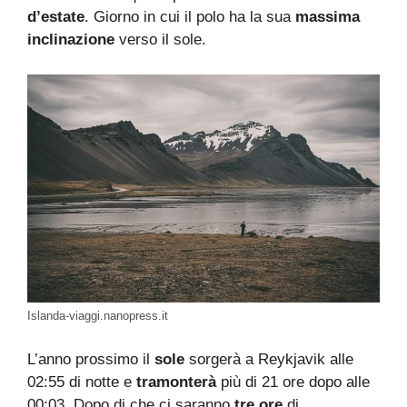
d’estate
. Giorno in cui il polo ha la sua
massima
inclinazione
verso il sole.
Islanda-viaggi.nanopress.it
L’anno prossimo il
sole
sorgerà a Reykjavik alle
02:55 di notte e
tramonterà
più di 21 ore dopo alle
00:03. Dopo di che ci saranno
tre ore
di