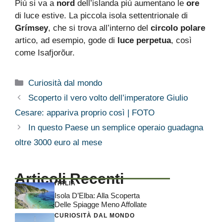
Più si va a
nord
dell’islanda più aumentano le
ore
di luce estive. La piccola isola settentrionale di
Grímsey
, che si trova all’interno del
circolo polare
artico, ad esempio, gode di
luce perpetua
, così
come Isafjorõur.
Categorie
Curiosità dal mondo
Scoperto il vero volto dell’imperatore Giulio
Cesare: appariva proprio così | FOTO
In questo Paese un semplice operaio guadagna
oltre 3000 euro al mese
Articoli Recenti
ITALIA
Isola D’Elba: Alla Scoperta
Delle Spiagge Meno Affollate
CURIOSITÀ DAL MONDO