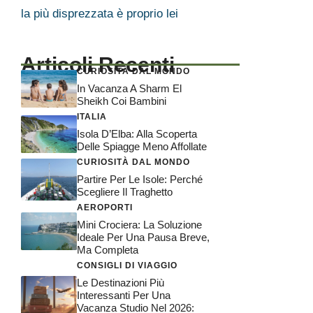
la più disprezzata è proprio lei
Articoli Recenti
CURIOSITÀ DAL MONDO
In Vacanza A Sharm El
Sheikh Coi Bambini
ITALIA
Isola D’Elba: Alla Scoperta
Delle Spiagge Meno Affollate
CURIOSITÀ DAL MONDO
Partire Per Le Isole: Perché
Scegliere Il Traghetto
AEROPORTI
Mini Crociera: La Soluzione
Ideale Per Una Pausa Breve,
Ma Completa
CONSIGLI DI VIAGGIO
Le Destinazioni Più
Interessanti Per Una
Vacanza Studio Nel 2026: