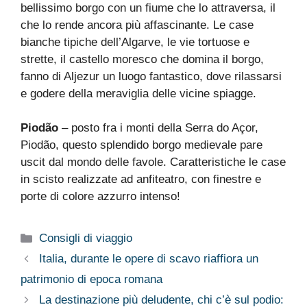
bellissimo borgo con un fiume che lo attraversa, il
che lo rende ancora più affascinante. Le case
bianche tipiche dell’Algarve, le vie tortuose e
strette, il castello moresco che domina il borgo,
fanno di Aljezur un luogo fantastico, dove rilassarsi
e godere della meraviglia delle vicine spiagge.
Piodão
– posto fra i monti della Serra do Açor,
Piodão, questo splendido borgo medievale pare
uscit dal mondo delle favole. Caratteristiche le case
in scisto realizzate ad anfiteatro, con finestre e
porte di colore azzurro intenso!
Categorie
Consigli di viaggio
Italia, durante le opere di scavo riaffiora un
patrimonio di epoca romana
La destinazione più deludente, chi c’è sul podio: