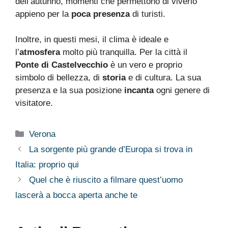
dell’autunno, momenti che permettono di viverlo
appieno per la
poca presenza
di turisti.
Inoltre, in questi mesi, il clima è ideale e
l’
atmosfera
molto più tranquilla. Per la città il
Ponte di Castelvecchio
è un vero e proprio
simbolo di bellezza, di
storia
e di cultura. La sua
presenza e la sua posizione
incanta
ogni genere di
visitatore.
Categorie
Verona
La sorgente più grande d’Europa si trova in
Italia: proprio qui
Quel che è riuscito a filmare quest’uomo
lascerà a bocca aperta anche te