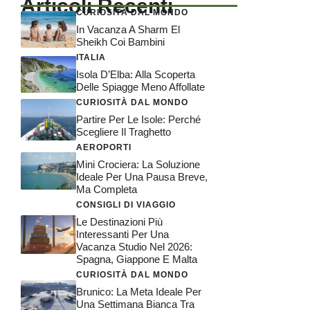
Articoli Recenti
CURIOSITÀ DAL MONDO
In Vacanza A Sharm El
Sheikh Coi Bambini
ITALIA
Isola D’Elba: Alla Scoperta
Delle Spiagge Meno Affollate
CURIOSITÀ DAL MONDO
Partire Per Le Isole: Perché
Scegliere Il Traghetto
AEROPORTI
Mini Crociera: La Soluzione
Ideale Per Una Pausa Breve,
Ma Completa
CONSIGLI DI VIAGGIO
Le Destinazioni Più
Interessanti Per Una
Vacanza Studio Nel 2026:
Spagna, Giappone E Malta
CURIOSITÀ DAL MONDO
Brunico: La Meta Ideale Per
Una Settimana Bianca Tra