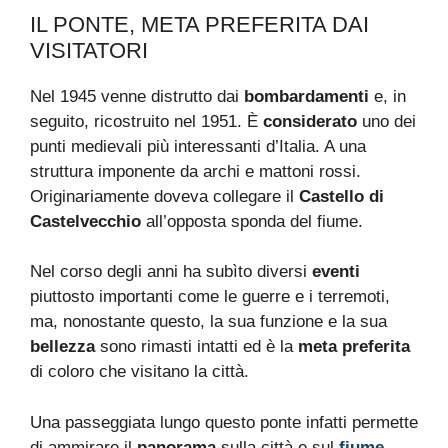
IL PONTE, META PREFERITA DAI
VISITATORI
Nel 1945 venne distrutto dai
bombardamenti
e, in
seguito, ricostruito nel 1951. È
considerato
uno dei
punti medievali più interessanti d’Italia. A una
struttura imponente da archi e mattoni rossi.
Originariamente doveva collegare il
Castello di
Castelvecchio
all’opposta sponda del fiume.
Nel corso degli anni ha subìto diversi
eventi
piuttosto importanti come le guerre e i terremoti,
ma, nonostante questo, la sua funzione e la sua
bellezza
sono rimasti intatti ed è la
meta preferita
di coloro che visitano la città.
Una passeggiata lungo questo ponte infatti permette
di ammirare il
panorama
sulla città e sul
fiume