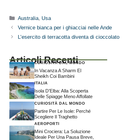
Categorie
Australia
,
Usa
Vernice bianca per i ghiacciai nelle Ande
L’esercito di terracotta diventa di cioccolato
Articoli Recenti
CURIOSITÀ DAL MONDO
In Vacanza A Sharm El
Sheikh Coi Bambini
ITALIA
Isola D’Elba: Alla Scoperta
Delle Spiagge Meno Affollate
CURIOSITÀ DAL MONDO
Partire Per Le Isole: Perché
Scegliere Il Traghetto
AEROPORTI
Mini Crociera: La Soluzione
Ideale Per Una Pausa Breve,