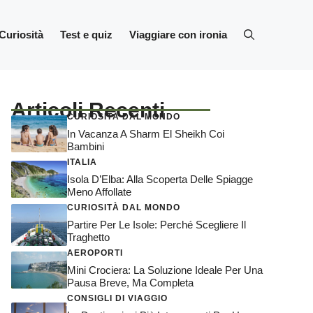
Curiosità
Test e quiz
Viaggiare con ironia
Articoli Recenti
CURIOSITÀ DAL MONDO
In Vacanza A Sharm El Sheikh Coi
Bambini
ITALIA
Isola D’Elba: Alla Scoperta Delle Spiagge
Meno Affollate
CURIOSITÀ DAL MONDO
Partire Per Le Isole: Perché Scegliere Il
Traghetto
AEROPORTI
Mini Crociera: La Soluzione Ideale Per Una
Pausa Breve, Ma Completa
CONSIGLI DI VIAGGIO