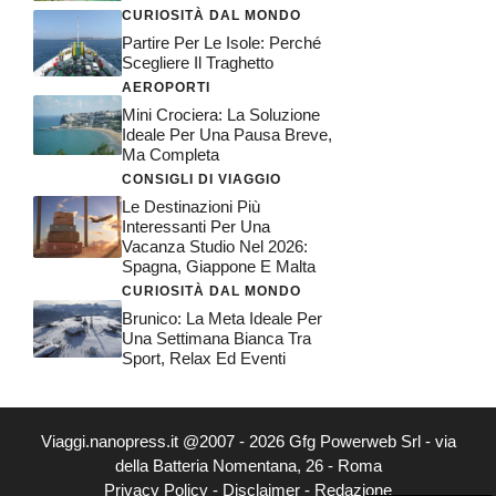
CURIOSITÀ DAL MONDO
Partire Per Le Isole: Perché
Scegliere Il Traghetto
AEROPORTI
Mini Crociera: La Soluzione
Ideale Per Una Pausa Breve,
Ma Completa
CONSIGLI DI VIAGGIO
Le Destinazioni Più
Interessanti Per Una
Vacanza Studio Nel 2026:
Spagna, Giappone E Malta
CURIOSITÀ DAL MONDO
Brunico: La Meta Ideale Per
Una Settimana Bianca Tra
Sport, Relax Ed Eventi
Viaggi.nanopress.it @2007 - 2026 Gfg Powerweb Srl - via
della Batteria Nomentana, 26 - Roma
Privacy Policy
-
Disclaimer
-
Redazione