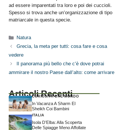
ad essere imparentati tra loro e poi dei cuccioli.
Spesso si trova anche un’organizzazione di tipo
matriarcale in questa specie.
Categorie
Natura
Grecia, la meta per tutti: cosa fare e cosa
vedere
Il panorama più bello che c’è dove potrai
ammirare il nostro Paese dall’alto: come arrivare
Articoli Recenti
CURIOSITÀ DAL MONDO
In Vacanza A Sharm El
Sheikh Coi Bambini
ITALIA
Isola D’Elba: Alla Scoperta
Delle Spiagge Meno Affollate