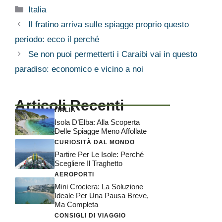
Categorie
Italia
Il fratino arriva sulle spiagge proprio questo
periodo: ecco il perché
Se non puoi permetterti i Caraibi vai in questo
paradiso: economico e vicino a noi
Articoli Recenti
ITALIA
Isola D’Elba: Alla Scoperta
Delle Spiagge Meno Affollate
CURIOSITÀ DAL MONDO
Partire Per Le Isole: Perché
Scegliere Il Traghetto
AEROPORTI
Mini Crociera: La Soluzione
Ideale Per Una Pausa Breve,
Ma Completa
CONSIGLI DI VIAGGIO