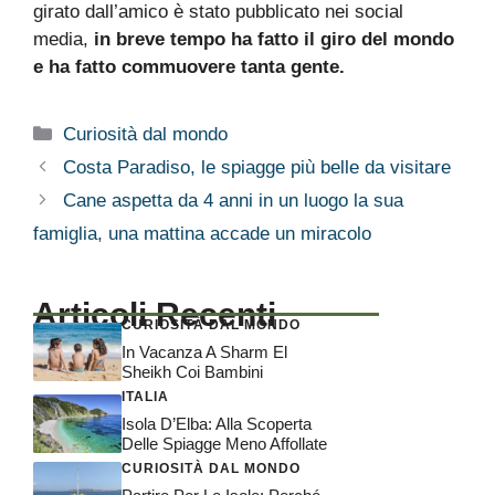
girato dall’amico è stato pubblicato nei social
media,
in breve tempo ha fatto il giro del mondo
e ha fatto commuovere tanta gente.
Categorie
Curiosità dal mondo
Costa Paradiso, le spiagge più belle da visitare
Cane aspetta da 4 anni in un luogo la sua
famiglia, una mattina accade un miracolo
Articoli Recenti
CURIOSITÀ DAL MONDO
In Vacanza A Sharm El
Sheikh Coi Bambini
ITALIA
Isola D’Elba: Alla Scoperta
Delle Spiagge Meno Affollate
CURIOSITÀ DAL MONDO