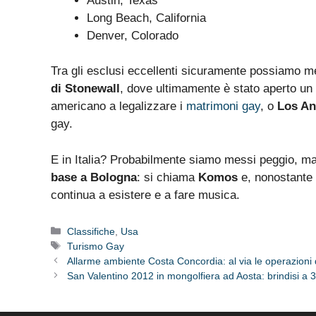
Austin, Texas
Long Beach, California
Denver, Colorado
Tra gli esclusi eccellenti sicuramente possiamo m
di Stonewall
, dove ultimamente è stato aperto un
americano a legalizzare i
matrimoni gay
, o
Los An
gay.
E in Italia? Probabilmente siamo messi peggio, m
base a Bologna
: si chiama
Komos
e, nonostante s
continua a esistere e a fare musica.
Categorie
Classifiche
,
Usa
Tag
Turismo Gay
Allarme ambiente Costa Concordia: al via le operazioni 
San Valentino 2012 in mongolfiera ad Aosta: brindisi a 3