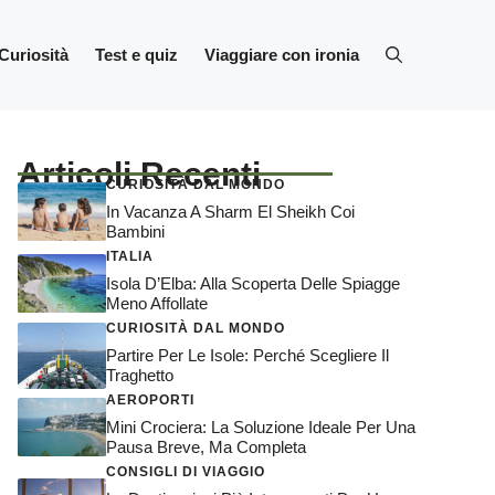
Curiosità
Test e quiz
Viaggiare con ironia
Articoli Recenti
CURIOSITÀ DAL MONDO
In Vacanza A Sharm El Sheikh Coi
Bambini
ITALIA
Isola D’Elba: Alla Scoperta Delle Spiagge
Meno Affollate
CURIOSITÀ DAL MONDO
Partire Per Le Isole: Perché Scegliere Il
Traghetto
AEROPORTI
Mini Crociera: La Soluzione Ideale Per Una
Pausa Breve, Ma Completa
CONSIGLI DI VIAGGIO