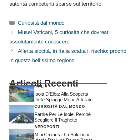
autorità competenti sparse sul territorio.
Categorie
Curiosità dal mondo
Musei Vaticani, 5 curiosità che dovresti
assolutamente conoscere
Allerta siccità, in Italia scatta il rischio: proprio
in questa bellissima regione
Articoli Recenti
ITALIA
Isola D’Elba: Alla Scoperta
Delle Spiagge Meno Affollate
CURIOSITÀ DAL MONDO
Partire Per Le Isole: Perché
Scegliere Il Traghetto
AEROPORTI
Mini Crociera: La Soluzione