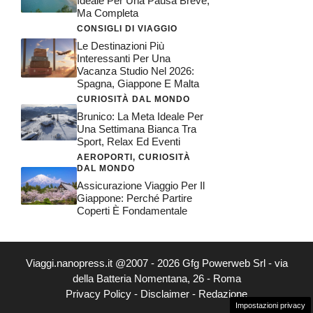
Ideale Per Una Pausa Breve,
Ma Completa
CONSIGLI DI VIAGGIO
Le Destinazioni Più
Interessanti Per Una
Vacanza Studio Nel 2026:
Spagna, Giappone E Malta
CURIOSITÀ DAL MONDO
Brunico: La Meta Ideale Per
Una Settimana Bianca Tra
Sport, Relax Ed Eventi
AEROPORTI
,
CURIOSITÀ
DAL MONDO
Assicurazione Viaggio Per Il
Giappone: Perché Partire
Coperti È Fondamentale
Viaggi.nanopress.it @2007 - 2026 Gfg Powerweb Srl - via
della Batteria Nomentana, 26 - Roma
Privacy Policy
-
Disclaimer
-
Redazione
Impostazioni privacy