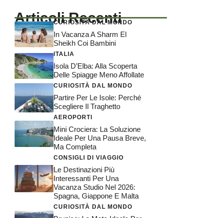
Articoli Recenti
CURIOSITÀ DAL MONDO
In Vacanza A Sharm El
Sheikh Coi Bambini
ITALIA
Isola D’Elba: Alla Scoperta
Delle Spiagge Meno Affollate
CURIOSITÀ DAL MONDO
Partire Per Le Isole: Perché
Scegliere Il Traghetto
AEROPORTI
Mini Crociera: La Soluzione
Ideale Per Una Pausa Breve,
Ma Completa
CONSIGLI DI VIAGGIO
Le Destinazioni Più
Interessanti Per Una
Vacanza Studio Nel 2026:
Spagna, Giappone E Malta
CURIOSITÀ DAL MONDO