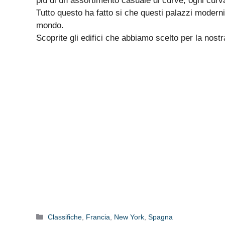
più di un assortimento casuale di curve, ogni curva
Tutto questo ha fatto si che questi palazzi moderni di
mondo.
Scoprite gli edifici che abbiamo scelto per la nostr
Categorie
Classifiche
,
Francia
,
New York
,
Spagna