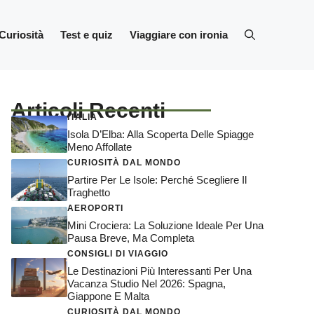
Curiosità
Test e quiz
Viaggiare con ironia
Articoli Recenti
ITALIA
Isola D’Elba: Alla Scoperta Delle Spiagge
Meno Affollate
CURIOSITÀ DAL MONDO
Partire Per Le Isole: Perché Scegliere Il
Traghetto
AEROPORTI
Mini Crociera: La Soluzione Ideale Per Una
Pausa Breve, Ma Completa
CONSIGLI DI VIAGGIO
Le Destinazioni Più Interessanti Per Una
Vacanza Studio Nel 2026: Spagna,
Giappone E Malta
CURIOSITÀ DAL MONDO