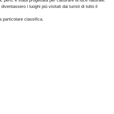
, però, è stata progettata per catturare la luce naturale.
ventassero i luoghi più visitati dai turisti di tutto il
a particolare classifica.