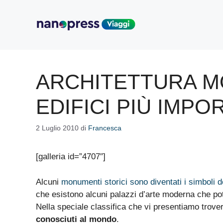
Vai
al
contenuto
ARCHITETTURA MO
EDIFICI PIÙ IMP
2 Luglio 2010
di
Francesca
[galleria id=”4707″]
Alcuni
monumenti storici sono diventati i simboli de
che esistono alcuni palazzi d’arte moderna che po
Nella speciale classifica che vi presentiamo trove
conosciuti al mondo
.